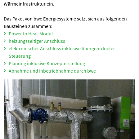
Einverständnis-Optionen des Benutzers
Wärmeinfrastruktur ein.
Cookie Laufzeit:
Das Paket von bwe Energiesysteme setzt sich aus folgenden
1 Jahr
Bausteinen zusammen:
Power to Heat-Modul
heizungsseitiger Anschluss
STATISTIK
elektronischer Anschluss inklusive übergeordneter
Statistik Cookies erfassen Informationen anonym.
Steuerung
Diese Informationen helfen uns zu verstehen, wie
Planung inklusive Konzepterstellung
unsere Besucher unsere Website nutzen.
Abnahme und Inbetriebnahme durch bwe
Google Tag Manager und Google
Analytics
MARKETING
Marketing Cookies werden von Drittanbietern
verwendet, um personalisierte Werbung