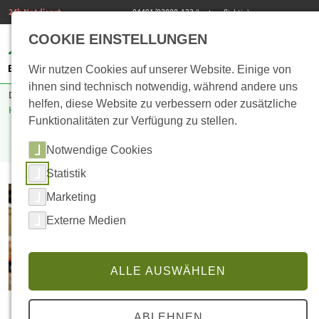
24h Notdienst
04491/93800-123
(kostenpflichtig)
COOKIE EINSTELLUNGEN
Wir nutzen Cookies auf unserer Website. Einige von
ihnen sind technisch notwendig, während andere uns
Du befindest dich hier:
Start
>
Top Links
>
Leistungen A-Z
>
Power to
helfen, diese Website zu verbessern oder zusätzliche
Heat (PtH)
Funktionalitäten zur Verfügung zu stellen.
Power to Heat (PtH)
Notwendige Cookies
Statistik
Marketing
Dein Ansprechpartner:
Externe Medien
Christian Meyer
Tel.: 04491 / 938 00 677
E-Mail schreiben
ALLE AUSWÄHLEN
Downloads
ABLEHNEN