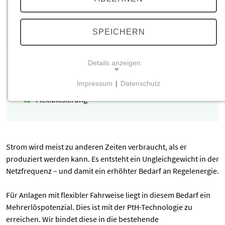
Flyer Flexible Fahrweise
Flyer Elektrotechnik und Automatisierung
SPEICHERN
>> alle Downloads
Details anzeigen
Das könnte dich auch interessieren
Impressum
|
Datenschutz
Fernwärme
NOTWENDIGE COOKIES
Flexibilisierung
Notwendige Cookies ermöglichen grundlegende
Funktionen und sind für die einwandfreie Funktion
der Website erforderlich.
Strom wird meist zu anderen Zeiten verbraucht, als er
Einverständnis-Cookie
produziert werden kann. Es entsteht ein Ungleichgewicht in der
Netzfrequenz – und damit ein erhöhter Bedarf an Regelenergie.
Name:
cookie_consent
Für Anlagen mit flexibler Fahrweise liegt in diesem Bedarf ein
Zweck:
Mehrerlöspotenzial. Dies ist mit der PtH-Technologie zu
Dieser Cookie speichert die ausgewählten
erreichen. Wir bindet diese in die bestehende