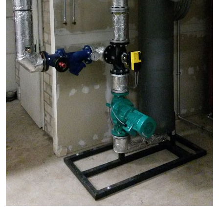
anzuzeigen. Sie tun dies, indem sie Besucher über
Websites hinweg verfolgen.
Facebook Pixel
EXTERNE MEDIEN
Um Inhalte von Videoplattformen und Social Media
Plattformen anzeigen zu können, werden von
diesen externen Medien Cookies gesetzt.
YouTube
Vimeo