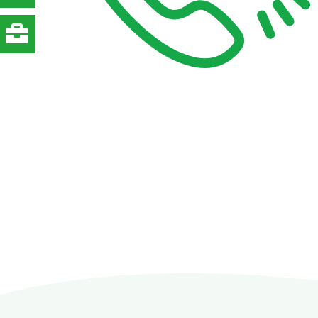
STATISTIK
Statistik Cookies erfassen Informationen anonym.
Diese Informationen helfen uns zu verstehen, wie
unsere Besucher unsere Website nutzen.
Google Tag Manager und Google
Analytics
MARKETING
Marketing Cookies werden von Drittanbietern
verwendet, um personalisierte Werbung
anzuzeigen. Sie tun dies, indem sie Besucher über
Websites hinweg verfolgen.
Facebook Pixel