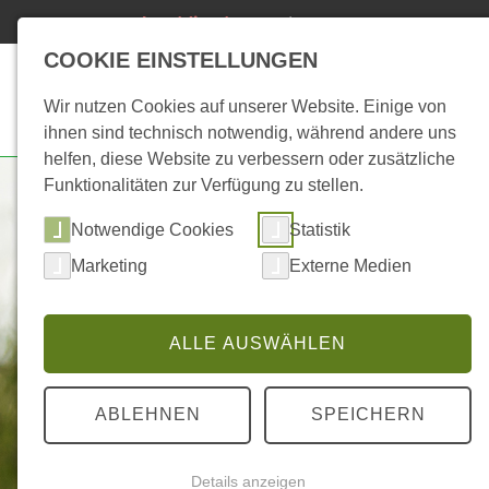
24h Notdienst
04491/93800-123
(kostenpflichtig)
COOKIE EINSTELLUNGEN
Start
Biogas
Hei
Wir nutzen Cookies auf unserer Website. Einige von
ihnen sind technisch notwendig, während andere uns
helfen, diese Website zu verbessern oder zusätzliche
Funktionalitäten zur Verfügung zu stellen.
Notwendige Cookies
Statistik
Marketing
Externe Medien
ALLE AUSWÄHLEN
ABLEHNEN
SPEICHERN
Details anzeigen