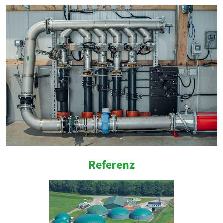
anzuzeigen. Sie tun dies, indem sie Besucher über
Websites hinweg verfolgen.
Facebook Pixel
EXTERNE MEDIEN
Um Inhalte von Videoplattformen und Social Media
Plattformen anzeigen zu können, werden von
diesen externen Medien Cookies gesetzt.
YouTube
Referenz
Vimeo