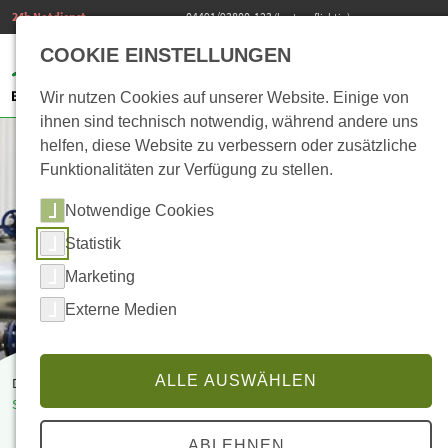
24h Notdienst
04491/93800-123
(kostenpflichtig)
COOKIE EINSTELLUNGEN
Wir nutzen Cookies auf unserer Website. Einige von
ihnen sind technisch notwendig, während andere uns
helfen, diese Website zu verbessern oder zusätzliche
Funktionalitäten zur Verfügung zu stellen.
Notwendige Cookies
Statistik
Marketing
Externe Medien
ALLE AUSWÄHLEN
Du befindest dich hier:
Start
>
Heizung
>
Heizungsbau
>
Rohrleitungsbau | Anbindungen
Rohrleitungsbau | Anbindungen
ABLEHNEN