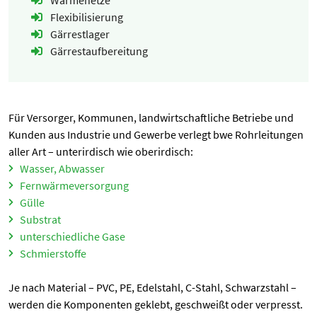
Wärmenetze
Einverständnis-Optionen des Benutzers
Flexibilisierung
Cookie Laufzeit:
Gärrestlager
1 Jahr
Gärrestaufbereitung
STATISTIK
Für Versorger, Kommunen, landwirtschaftliche Betriebe und
Statistik Cookies erfassen Informationen anonym.
Kunden aus Industrie und Gewerbe verlegt bwe Rohrleitungen
Diese Informationen helfen uns zu verstehen, wie
aller Art – unterirdisch wie oberirdisch:
unsere Besucher unsere Website nutzen.
Wasser, Abwasser
Fernwärmeversorgung
Google Tag Manager und Google
Gülle
Analytics
Substrat
unterschiedliche Gase
Schmierstoffe
MARKETING
Marketing Cookies werden von Drittanbietern
Je nach Material – PVC, PE, Edelstahl, C-Stahl, Schwarzstahl –
verwendet, um personalisierte Werbung
werden die Komponenten geklebt, geschweißt oder verpresst.