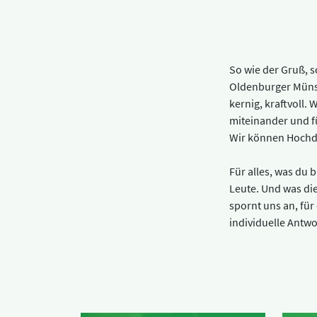
STATISTIK
Statistik Cookies erfassen Informationen anonym.
So wie der Gruß, 
Diese Informationen helfen uns zu verstehen, wie
Oldenburger Münst
unsere Besucher unsere Website nutzen.
kernig, kraftvoll. 
miteinander und fü
Google Tag Manager und Google
Wir können Hochde
Analytics
Für alles, was du 
Leute. Und was di
MARKETING
spornt uns an, für
individuelle Antwo
Marketing Cookies werden von Drittanbietern
verwendet, um personalisierte Werbung
anzuzeigen. Sie tun dies, indem sie Besucher über
Websites hinweg verfolgen.
Facebook Pixel