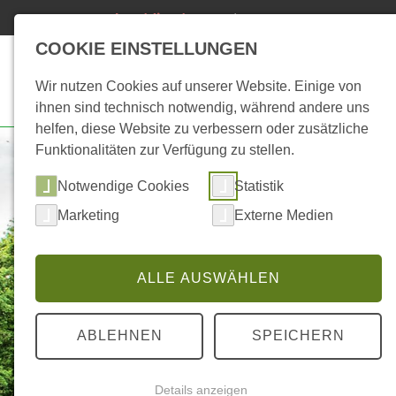
24h Notdienst
04491/93800-123
(kostenpflichtig)
COOKIE EINSTELLUNGEN
Start
Biogas
Hei
Wir nutzen Cookies auf unserer Website. Einige von
ihnen sind technisch notwendig, während andere uns
helfen, diese Website zu verbessern oder zusätzliche
Funktionalitäten zur Verfügung zu stellen.
Notwendige Cookies
Statistik
Marketing
Externe Medien
ALLE AUSWÄHLEN
ABLEHNEN
SPEICHERN
Details anzeigen