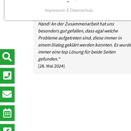
„Der Kontakt mit der Firma bwe ist immer sehr
simpel und einfach verlaufen. Aufgrund der
Impressum
|
Datenschutz
NOTWENDIGE COOKIES
vielen Schnittstellen erhält man alles aus einer
Hand! An der Zusammenarbeit hat uns
Notwendige Cookies ermöglichen grundlegende
besonders gut gefallen, dass egal welche
Funktionen und sind für die einwandfreie Funktion
Probleme aufgetreten sind, diese immer in
der Website erforderlich.
einem Dialog geklärt werden konnten. Es wurd
immer eine top Lösung für beide Seiten
Einverständnis-Cookie
gefunden.“
Name:
(28. Mai 2024)
cookie_consent
Zweck:
Dieser Cookie speichert die
ausgewählten Einverständnis-
Optionen des Benutzers
Cookie
Laufzeit:
1 Jahr