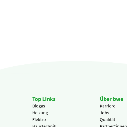
EXTERNE MEDIEN
Um Inhalte von Videoplattformen und Social Media
Plattformen anzeigen zu können, werden von
diesen externen Medien Cookies gesetzt.
YouTube
Vimeo
Top Links
Über bwe
Biogas
Karriere
Heizung
Jobs
Elektro
Qualität
Haustechnik
Partner*innen