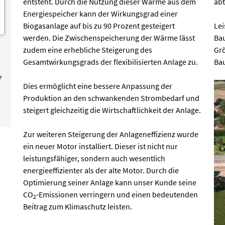
entsteht. Durch die Nutzung dieser Wärme aus dem
abt
Energiespeicher kann der Wirkungsgrad einer
Biogasanlage auf bis zu 90 Prozent gesteigert
Lei
werden. Die Zwischenspeicherung der Wärme lässt
Bau
zudem eine erhebliche Steigerung des
Grö
Gesamtwirkungsgrads der flexibilisierten Anlage zu.
Bau
e
Dies ermöglicht eine bessere Anpassung der
Produktion an den schwankenden Strombedarf und
steigert gleichzeitig die Wirtschaftlichkeit der Anlage.
Zur weiteren Steigerung der Anlageneffizienz wurde
ein neuer Motor installiert. Dieser ist nicht nur
leistungsfähiger, sondern auch wesentlich
energieeffizienter als der alte Motor. Durch die
Optimierung seiner Anlage kann unser Kunde seine
CO
-Emissionen verringern und einen bedeutenden
2
Beitrag zum Klimaschutz leisten.