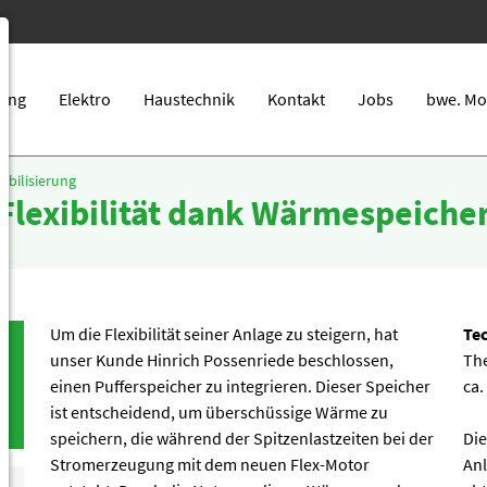
zung
Elektro
Haustechnik
Kontakt
Jobs
bwe. Mo
xibilisierung
Flexibilität dank Wärmespeiche
Um die Flexibilität seiner Anlage zu steigern, hat
Te
unser Kunde Hinrich Possenriede beschlossen,
The
einen Pufferspeicher zu integrieren. Dieser Speicher
ca.
ist entscheidend, um überschüssige Wärme zu
speichern, die während der Spitzenlastzeiten bei der
Die
Stromerzeugung mit dem neuen Flex-Motor
An