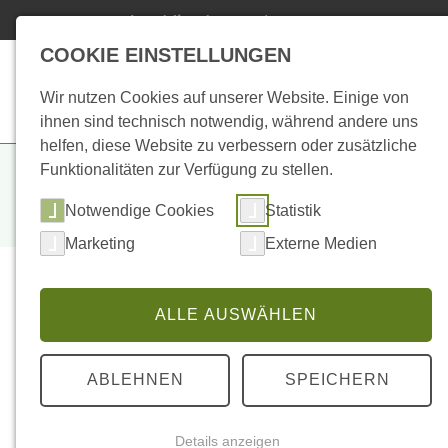
24h Notdienst
04491/93800-123
(kostenpflichtig)
COOKIE EINSTELLUNGEN
Start
Biogas
Hei
Wir nutzen Cookies auf unserer Website. Einige von
ihnen sind technisch notwendig, während andere uns
helfen, diese Website zu verbessern oder zusätzliche
Du befindest dich hier:
Start
>
Biogas
>
Anlagenbau
>
Fle
Funktionalitäten zur Verfügung zu stellen.
Notwendige Cookies
Statistik
Marketing
Externe Medien
ALLE AUSWÄHLEN
Hinrich Possenriede
Inhaber
ABLEHNEN
SPEICHERN
Details anzeigen