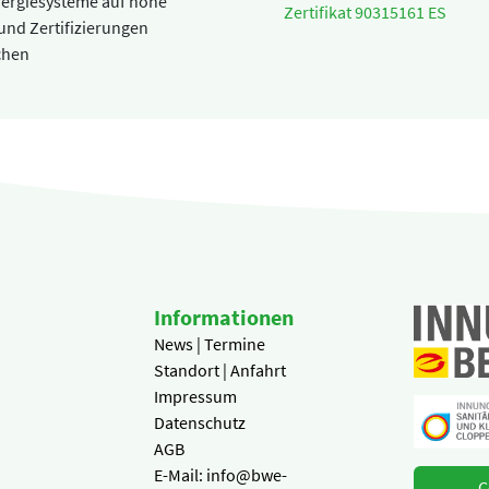
nergiesysteme auf hohe
Zertifikat 90315161 ES
und Zertifizierungen
chen
Informationen
News | Termine
Standort | Anfahrt
Impressum
Datenschutz
AGB
E-Mail: info@bwe-
C