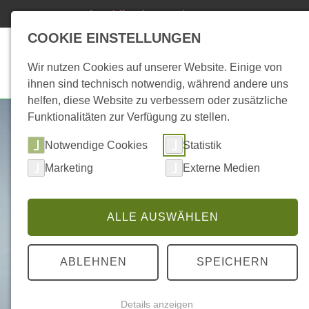
24h Notdienst
04491/93800-123
(kostenpflichtig)
COOKIE EINSTELLUNGEN
Start
Biogas
Hei
Wir nutzen Cookies auf unserer Website. Einige von
ihnen sind technisch notwendig, während andere uns
helfen, diese Website zu verbessern oder zusätzliche
Funktionalitäten zur Verfügung zu stellen.
Notwendige Cookies
Statistik
Marketing
Externe Medien
ALLE AUSWÄHLEN
ABLEHNEN
SPEICHERN
Details anzeigen