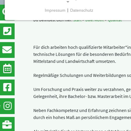
Impressum
|
Datenschutz
NOTWENDIGE COOKIES
Du befindest dich hier:
Start
>
bwe. Moin!
>
Qualität
Notwendige Cookies ermöglichen grundlegende
Funktionen und sind für die einwandfreie Funktion
der Website erforderlich.
Für dich arbeiten hoch qualifizierte Mitarbeiter*
Einverständnis-Cookie
technische Lösungen für die besonderen Bedürfni
Mittelstand und Landwirtschaft umsetzen.
Name:
cookie_consent
Regelmäßige Schulungen und Weiterbildungen sor
Zweck:
Dieser Cookie speichert die
Um Forschung und Praxis weiter zu verzahnen, ge
ausgewählten Einverständnis-
Gelegenheit, ihre Bachelor- bzw. Masterarbeit i
Optionen des Benutzers
e
Neben Fachkompetenz und Erfahrung zeichnen si
Cookie
durch ein hohes Maß an persönlichem Engagemen
Laufzeit:
1 Jahr