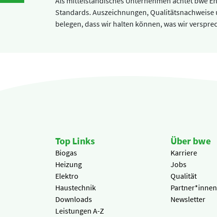
Als mittelständisches Unternehmen achtet bwe E
Standards. Auszeichnungen, Qualitätsnachweise 
belegen, dass wir halten können, was wir verspre
STATISTIK
Statistik Cookies erfassen Informationen anonym.
Diese Informationen helfen uns zu verstehen, wie
unsere Besucher unsere Website nutzen.
Google Tag Manager und Google
Analytics
MARKETING
Top Links
Über bwe
Biogas
Karriere
Marketing Cookies werden von Drittanbietern
Heizung
Jobs
verwendet, um personalisierte Werbung
Elektro
Qualität
anzuzeigen. Sie tun dies, indem sie Besucher über
Haustechnik
Partner*innen
Websites hinweg verfolgen.
Downloads
Newsletter
Leistungen A-Z
Facebook Pixel