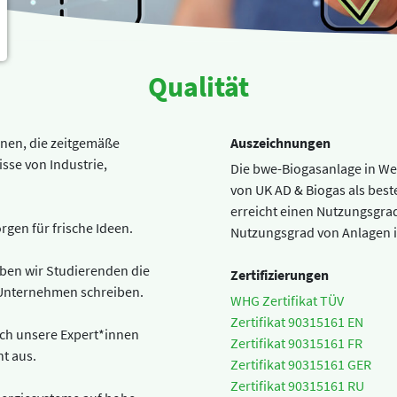
Qualität
innen, die zeitgemäße
Auszeichnungen
sse von Industrie,
Die bwe-Biogasanlage in We
von UK AD & Biogas als best
erreicht einen Nutzungsgrad
gen für frische Ideen.
Nutzungsgrad von Anlagen in
ben wir Studierenden die
Zertifizierungen
m Unternehmen schreiben.
WHG Zertifikat TÜV
Zertifikat 90315161 EN
ch unsere Expert*innen
Zertifikat 90315161 FR
t aus.
Zertifikat 90315161 GER
Zertifikat 90315161 RU